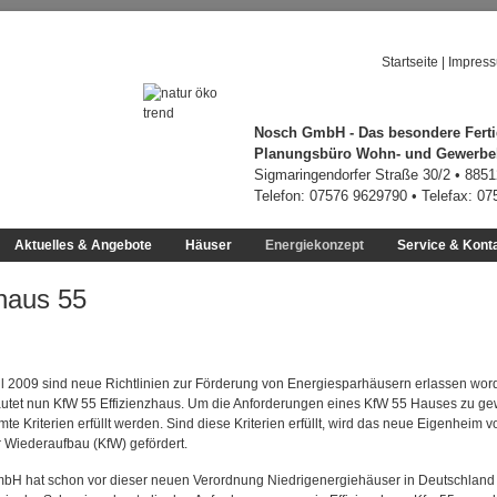
Startseite
|
Impres
Nosch GmbH - Das besondere Ferti
Planungsbüro Wohn- und Gewerb
Sigmaringendorfer Straße 30/2 • 885
Telefon: 07576 9629790 • Telefax: 0
Aktuelles & Angebote
Häuser
Energiekonzept
Service & Kont
nhaus 55
ril 2009 sind neue Richtlinien zur Förderung von Energiesparhäusern erlassen wor
utet nun KfW 55 Effizienzhaus. Um die Anforderungen eines KfW 55 Hauses zu ge
e Kriterien erfüllt werden. Sind diese Kriterien erfüllt, wird das neue Eigenheim v
ür Wiederaufbau (KfW) gefördert.
 hat schon vor dieser neuen Verordnung Niedrigenergiehäuser in Deutschland