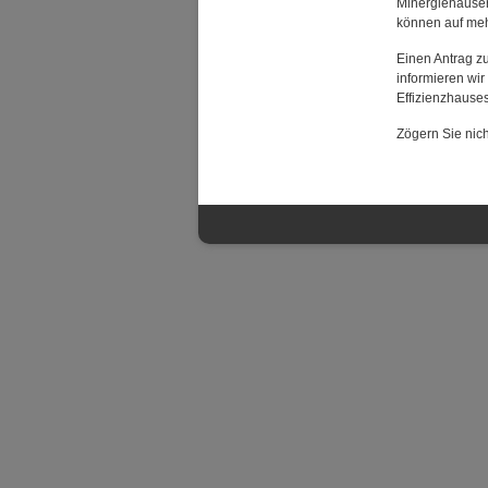
Minergiehäuser
können auf meh
Einen Antrag zu
informieren wir
Effizienzhauses 
Zögern Sie nich