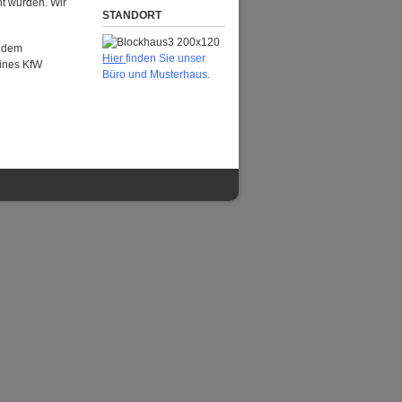
t wurden. Wir
STANDORT
Zudem
H
ier
finden Sie unser
eines KfW
Büro und Musterhaus.