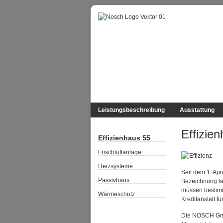
Leistungsbeschreibung
Ausstattung
Effizie
Effizienhaus 55
Frischluftanlage
Heizsysteme
Seit dem 1. Ap
Passivhaus
Bezeichnung la
müssen bestimmt
Wärmeschutz
Kreditanstalt f
Die NOSCH GmbH