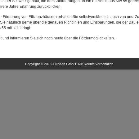
 in der Schweiz gebaut, die den Anforderungen an ein Effizienzhaus Kfw 55 gerech
rere Jahre Erfahrung zurückblicken.
r Förderung von Effizienzhäusern erhalten Sie selbstverständlich auch von uns. 
 Sie natürlich gerne über die genauen Richtlinien und Einsparungen, die der Bau 
55 mit sich bringt.
t und informieren Sie sich noch heute über die Fördermöglichkeiten.
Copyright © 2013 J.Nosch GmbH. Alle Rechte vorbehalten.