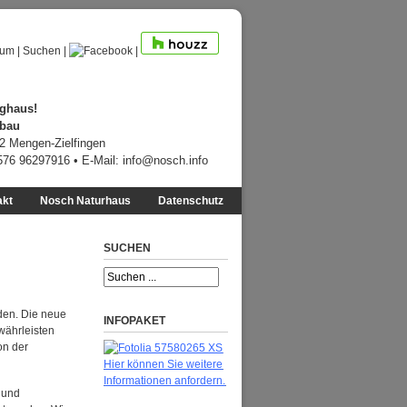
sum
|
Suchen
|
|
ghaus!
ebau
12 Mengen-Zielfingen
7576 96297916 • E-Mail:
info@nosch.info
akt
Nosch Naturhaus
Datenschutz
SUCHEN
den. Die neue
INFOPAKET
währleisten
on der
Hier können Sie weitere
Informationen anfordern.
 und