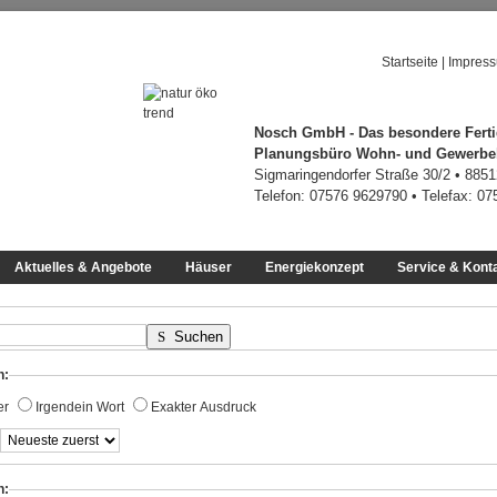
Startseite
|
Impres
Nosch GmbH - Das besondere Ferti
Planungsbüro Wohn- und Gewerb
Sigmaringendorfer Straße 30/2 • 885
Telefon: 07576 9629790 • Telefax: 0
Aktuelles & Angebote
Häuser
Energiekonzept
Service & Kont
Suchen
h:
er
Irgendein Wort
Exakter Ausdruck
n: