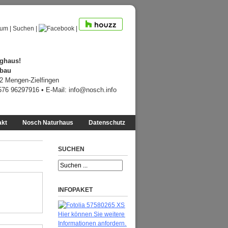
sum
|
Suchen
|
|
ghaus!
ebau
12 Mengen-Zielfingen
7576 96297916 • E-Mail:
info@nosch.info
akt
Nosch Naturhaus
Datenschutz
SUCHEN
INFOPAKET
Hier können Sie weitere
Informationen anfordern.